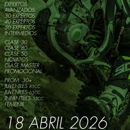
EXPERTOS
AVANZADOS
30 EXPERTOS
40 EXPERTOS
50 EXPERTOS
INTERMEDIOS
CLASE 30
CLASE 40
CLASE 50
NOVATOS
CLASE MASTER
PROMOCIONAL
PROM. 30+
JUVENILES
85CC
JUVENILES
65CC
INFANTILES
55CC
FEMENIL
18 ABRIL 2026