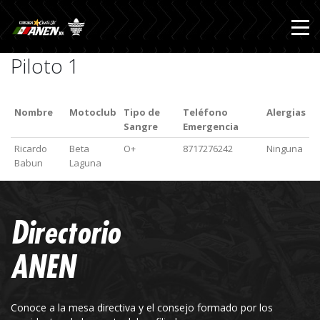
Piloto 1
Nombre
Motoclub
Tipo de
Teléfono
Alergias
Sangre
Emergencia
Ricardo
Beta
O+
8717276242
Ninguna
Babun
Laguna
Directorio
ANEN
Conoce a la mesa directiva y el consejo formado por los