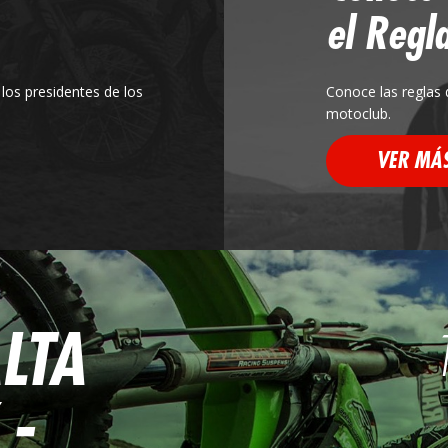
el Regl
los presidentes de los
Conoce las reglas 
motoclub.
VER MÁ
LTA
-