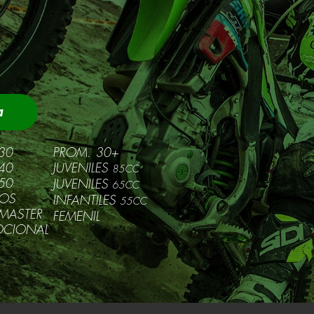
a
30
PROM. 30+
40
JUVENILES
85CC
50
JUVENILES
65CC
OS
INFANTILES
55CC
MASTER
FEMENIL
CIONAL